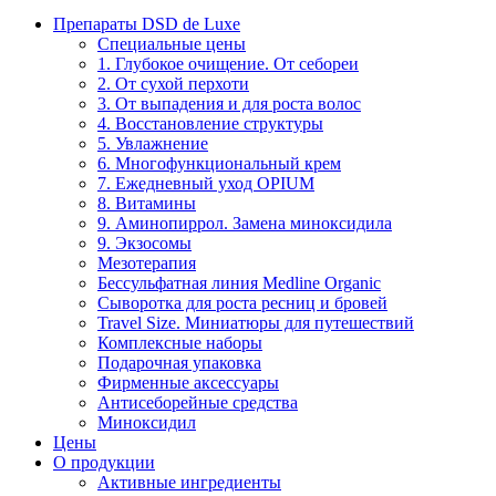
Препараты DSD de Luxe
Специальные цены
1. Глубокое очищение. От себореи
2. От сухой перхоти
3. От выпадения и для роста волос
4. Восстановление структуры
5. Увлажнение
6. Многофункциональный крем
7. Ежедневный уход OPIUM
8. Витамины
9. Аминопиррол. Замена миноксидила
9. Экзосомы
Мезотерапия
Бессульфатная линия Medline Organic
Сыворотка для роста ресниц и бровей
Travel Size. Миниатюры для путешествий
Комплексные наборы
Подарочная упаковка
Фирменные аксессуары
Антисеборейные средства
Миноксидил
Цены
О продукции
Активные ингредиенты