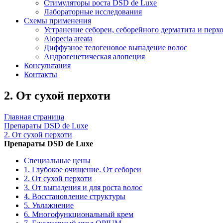
Стимуляторы роста DSD de Luxe
Лабораторные исследования
Схемы применения
Устранение себореи, себорейного дерматита и перх
Alopecia areata
Диффузное телогеновое выпадение волос
Андрогенетическая алопеция
Консультация
Контакты
2. От сухой перхоти
Главная страница
Препараты DSD de Luxe
2. От сухой перхоти
Препараты DSD de Luxe
Специальные цены
1. Глубокое очищение. От себореи
2. От сухой перхоти
3. От выпадения и для роста волос
4. Восстановление структуры
5. Увлажнение
6. Многофункциональный крем