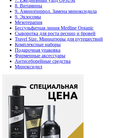
7. Ежедневный уход OPIUM
8. Витамины
9. Аминопиррол. Замена миноксидила
9. Экзосомы
Мезотерапия
Бессульфатная линия Medline Organic
Сыворотка для роста ресниц и бровей
Travel Size. Миниатюры для путешествий
Комплексные наборы
Подарочная упаковка
Фирменные аксессуары
Антисеборейные средства
Миноксидил