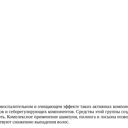
овоспалительном и очищающем эффекте таких активных компонен
ов и себорегулирующих компонентов. Средства этой группы со
ть. Комплексное применение шампуня, пилинга и лосьона позвол
ствуют снижению выпадения волос.