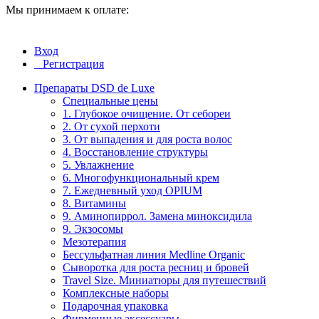
Мы принимаем к оплате:
Вход
Регистрация
Препараты DSD de Luxe
Специальные цены
1. Глубокое очищение. От себореи
2. От сухой перхоти
3. От выпадения и для роста волос
4. Восстановление структуры
5. Увлажнение
6. Многофункциональный крем
7. Ежедневный уход OPIUM
8. Витамины
9. Аминопиррол. Замена миноксидила
9. Экзосомы
Мезотерапия
Бессульфатная линия Medline Organic
Сыворотка для роста ресниц и бровей
Travel Size. Миниатюры для путешествий
Комплексные наборы
Подарочная упаковка
Фирменные аксессуары