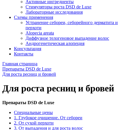
Активные ингредиенты
Стимуляторы роста DSD de Luxe
Лабораторные исследования
Схемы применения
Устранение себореи, себорейного дерматита и
перхоти
Alopecia areata
Диффузное телогеновое выпадение волос
Андрогенетическая алопеция
Консультация
Контакты
Главная страница
Препараты DSD de Luxe
Для роста ресниц и бровей
Для роста ресниц и бровей
Препараты DSD de Luxe
Специальные цены
1. Глубокое очищение. От себореи
2. От сухой перхоти
3. От выпадения и для роста волос