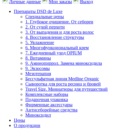
Личные данные
Мои заказы
Выход
Препараты DSD de Luxe
Специальные цены
1. Глубокое очищение. От себореи
2. От сухой перхоти
3. От выпадения и для роста волос
4. Восстановление структуры
5. Увлажнение
6. Многофункциональный крем
7. Ежедневный уход OPIUM
8. Витамины
9. Аминопиррол. Замена миноксидила
9. Экзосомы
Мезотерапия
Бессульфатная линия Medline Organic
Сыворотка для роста ресниц и бровей
Travel Size. Миниатюры для путешествий
Комплексные наборы
Подарочная упаковка
Фирменные аксессуары
Антисеборейные средства
Миноксидил
Цены
О продукции