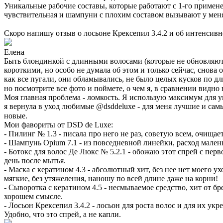
Уникальные рабочие составы, которые работают с 1-го примен
чувствительная и шампуни с плохим составом вызывают у меня 
⠀
Скоро напишу отзыв о лосьоне Крексепил 3.4.2 и об интенсивн
Елена
Быть блондинкой с длинными волосами (которые не обновляются
короткими, но особо не думала об этом и только сейчас, снова
как все пугали, они обламывались, не было целых кусков по дл
но посмотрите все фото и поймете, о чем я, в сравнении видно 
Моя главная проблема - ломкость. Я использую максимум для ук
я вернула в уход любимые @dsddeluxe - для меня лучшие и сам
новые.⠀
Мои фавориты от DSD de Luxe:
- Пилинг № 1.3 - писала про него не раз, советую всем, очищае
- Шампунь Opium 7.1 - из повседневной линейки, расход мален
- Ботокс для волос Де Люкс № 5.2.1 - обожаю этот спрей с пер
день после мытья.
- Маска с кератином 4.3 - абсолютный хит, без нее нет моего у
мягкие, без утяжеления, наношу по всей длине даже на корни!
- Сыворотка с кератином 4.5 - несмываемое средство, хит от б
хорошем смысле.
- Лосьон Крексепил 3.4.2 - лосьон для роста волос и для их у
Удобно, что это спрей, а не капли.