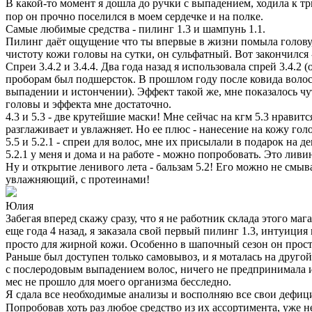
В какой-то момент я дошла до ручки с выпадением, ходила к тр
пор он прочно поселился в моем сердечке и на полке.⠀
Самые любимые средства - пилинг 1.3 и шампунь 1.1.
Пилинг даёт ощущение что ты впервые в жизни помыла голову, 
чистоту кожи головы на сутки, он сульфатный. Вот закончился 
Спреи 3.4.2 и 3.4.4. Два года назад я использовала спрей 3.4.
проборам был подшерсток. В прошлом году после ковида волосы 
выпадении и истончении). Эффект такой же, мне показалось чут
головы и эффекта мне достаточно.
4.3 и 5.3 - две крутейшие маски! Мне сейчас на кгм 5.3 нравит
разглаживает и увлажняет. Но ее плюс - нанесение на кожу гол
5.5 и 5.2.1 - спреи для волос, мне их присылали в подарок на
5.2.1 у меня и дома и на работе - можно попробовать. Это лив
Ну и открытие ленивого лета - бальзам 5.2! Его можно не смы
увлажняющий, с протеинами!
Юлия
Забегая вперед скажу сразу, что я не работник склада этого м
еще года 4 назад, я заказала свой первый пилинг 1.3, интуиция
просто для жирной кожи. Особенно в шапочный сезон он прост
Раньше был доступен только самовывоз, и я моталась на другой
с послеродовым выпадением волос, ничего не предпринимала и 
мес не прошло для моего организма бесследно.
Я сдала все необходимые анализы и восполняю все свои дефици
Попробовав хоть раз любое средство из их ассортимента, уже 