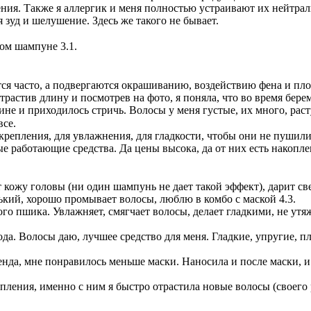
ения. Также я аллергик и меня полностью устраивают их нейтра
зуд и шелушение. Здесь же такого не бывает.
ом шампуне 3.1.
 часто, а подвергаются окрашиванию, воздействию фена и плойк
 отрастив длину и посмотрев на фото, я поняла, что во время бе
ине и приходилось стричь. Волосы у меня густые, их много, расту
все.⠀
репления, для увлажнения, для гладкости, чтобы они не пушилис
ые работающие средства. Да цены высока, да от них есть накопл
т кожу головы (ни один шампунь не дает такой эффект), дарит св
ький, хорошо промывает волосы, люблю в комбо с маской 4.3.
вого пшика. Увлажняет, смягчает волосы, делает гладкими, не ут
хода. Волосы даю, лучшее средство для меня. Гладкие, упругие, 
ренда, мне понравилось меньше маски. Наносила и после маски, и
крепления, именно с ним я быстро отрастила новые волосы (своег