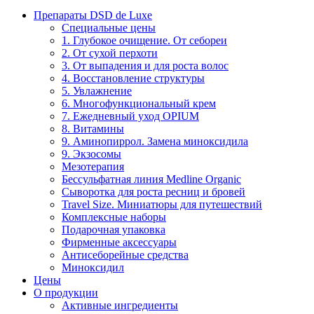
Препараты DSD de Luxe
Специальные цены
1. Глубокое очищение. От себореи
2. От сухой перхоти
3. От выпадения и для роста волос
4. Восстановление структуры
5. Увлажнение
6. Многофункциональный крем
7. Ежедневный уход OPIUM
8. Витамины
9. Аминопиррол. Замена миноксидила
9. Экзосомы
Мезотерапия
Бессульфатная линия Medline Organic
Сыворотка для роста ресниц и бровей
Travel Size. Миниатюры для путешествий
Комплексные наборы
Подарочная упаковка
Фирменные аксессуары
Антисеборейные средства
Миноксидил
Цены
О продукции
Активные ингредиенты