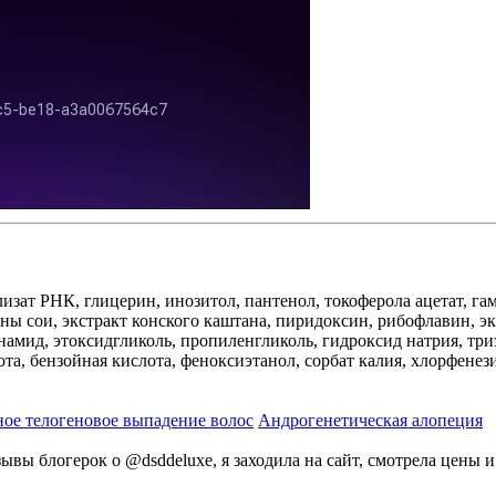
зат РНК, глицерин, инозитол, пантенол, токоферола ацетат, га
ны сои, экстракт конского каштана, пиридоксин, рибофлавин, 
намид, этоксидгликоль, пропиленгликоль, гидроксид натрия, три
та, бензойная кислота, феноксиэтанол, сорбат калия, хлорфенез
ое телогеновое выпадение волос
Андрогенетическая алопеция
тзывы блогерок о @dsddeluxe, я заходила на сайт, смотрела цены