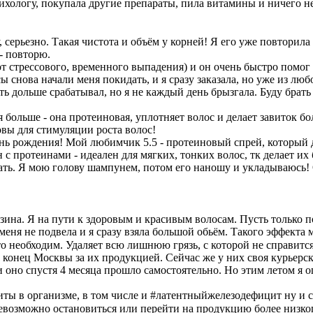
ихологу, покупала другие препараты, пила витамины и ничего не
серьезно. Такая чистота и объём у корней! Я его уже повторила
- повторю.
2 (от стрессового, временного выпадения) и он очень быстро помо
снова начали меня покидать, и я сразу заказала, но уже из люб
ь дольше срабатывал, но я не каждый день брызгала. Буду брать 
ся больше - она протеиновая, уплотняет волос и делает завиток 
овы для стимуляции роста волос!
 день рождения! Мой любимчик 5.5 - протеиновый спрей, который 
ин с протеинами - идеален для мягких, тонких волос, тк делает 
вать. Я мою голову шампунем, потом его наношу и укладываюсь! 
агазина. Я на пути к здоровым и красивым волосам. Пусть только
 меня не подвела и я сразу взяла большой обьём. Такого эффекта
о необходим. Удаляет всю лишнюю грязь, с которой не справитс
 конец Москвы за их продукцией. Сейчас же у них своя курьерск
оно спустя 4 месяца прошло самостоятельно. Но этим летом я о
ты в организме, в том числе и #латентныйжелезодефицит ну и с
невозможно остановиться или перейти на продукцию более низко