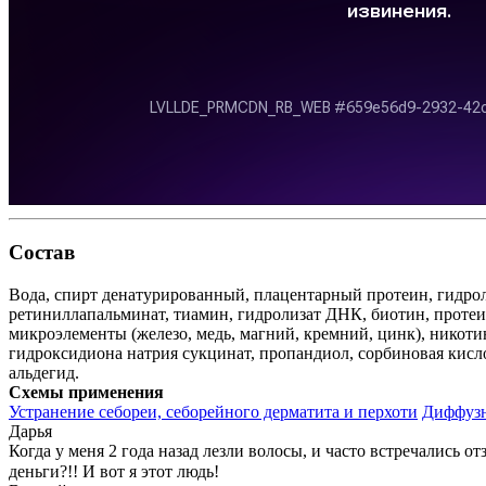
Состав
Вода, спирт денатурированный, плацентарный протеин, гидроли
ретиниллапальминат, тиамин, гидролизат ДНК, биотин, протеи
микроэлементы (железо, медь, магний, кремний, цинк), никоти
гидроксидиона натрия сукцинат, пропандиол, сорбиновая кисло
альдегид.
Схемы применения
Устранение себореи, себорейного дерматита и перхоти
Диффузн
Дарья
Когда у меня 2 года назад лезли волосы, и часто встречались о
деньги?!! И вот я этот людь!⠀