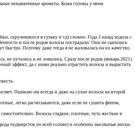
льные ненавязчивые ароматы. Кожа головы у меня
и, скручиваются в гульку и тд) сложно. Года 2 назад ходила с
ременности и после родов волосы пострадали. Они не сыпались
т быстро. Поэтому даже тогда я не жаловалась на их качество,
ь, не путались и не ломались. Сразу после родов (январь 2021)
енный эффект, да с ними реально отрастить волосы и вырастить
ежесть.
яжеляет. Пшикаю им всегда и даже на сухие волосы на второй
плотные, легко расчесываются, даже если не сушить феном,
 самостоятельно. Волосы гладкие, плотные, чуть жесткие в
о рода подшерсток по всей голове) и особенно лысоватые виски.