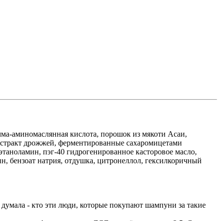
мма-аминомаслянная кислота, порошок из мякоти Асаи,
экстракт дрожжей, ферментированные сахаромицетами
этаноламин, пэг-40 гидрогенированное касторовое масло,
ин, бензоат натрия, отдушка, цитронеллол, гексилкоричный
 и думала - кто эти люди, которые покупают шампуни за такие