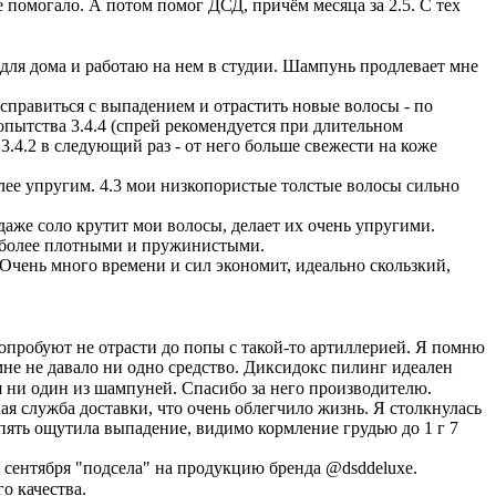
 помогало. А потом помог ДСД, причём месяца за 2.5. С тех
 для дома и работаю на нем в студии. Шампунь продлевает мне
г справиться с выпадением и отрастить новые волосы - по
опытства 3.4.4 (спрей рекомендуется при длительном
3.4.2 в следующий раз - от него больше свежести на коже
более упругим. 4.3 мои низкопористые толстые волосы сильно
даже соло крутит мои волосы, делает их очень упругими.
их более плотными и пружинистыми.
Очень много времени и сил экономит, идеально скользкий,
 попробуют не отрасти до попы с такой-то артиллерией. Я помню
 мне не давало ни одно средство. Диксидокс пилинг идеален
я ни один из шампуней. Спасибо за него производителю.⠀
ая служба доставки, что очень облегчило жизнь. Я столкнулась
пять ощутила выпадение, видимо кормление грудью до 1 г 7
 сентября "подсела" на продукцию бренда @dsddeluxe.
го качества.⠀