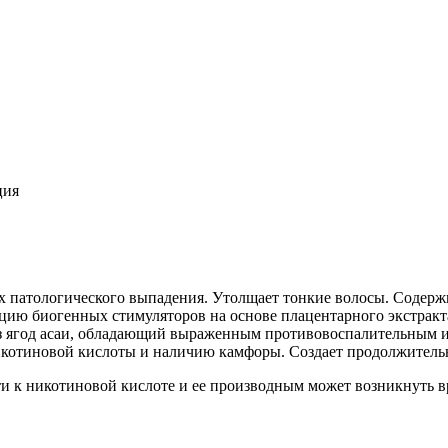
ция
их патологического выпадения. Утолщает тонкие волосы. Содер
цию биогенных стимуляторов на основе плацентарного экстракт
з ягод асаи, обладающий выраженным противовоспалительным и
котиновой кислоты и наличию камфоры. Создает продолжительн
 к никотиновой кислоте и ее производным может возникнуть в