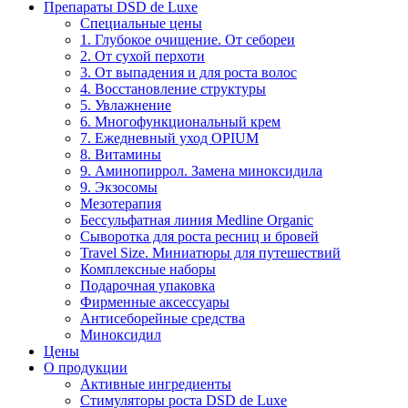
Препараты DSD de Luxe
Специальные цены
1. Глубокое очищение. От себореи
2. От сухой перхоти
3. От выпадения и для роста волос
4. Восстановление структуры
5. Увлажнение
6. Многофункциональный крем
7. Ежедневный уход OPIUM
8. Витамины
9. Аминопиррол. Замена миноксидила
9. Экзосомы
Мезотерапия
Бессульфатная линия Medline Organic
Сыворотка для роста ресниц и бровей
Travel Size. Миниатюры для путешествий
Комплексные наборы
Подарочная упаковка
Фирменные аксессуары
Антисеборейные средства
Миноксидил
Цены
О продукции
Активные ингредиенты
Стимуляторы роста DSD de Luxe