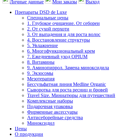
Личные данные
Мои заказы
Выход
Препараты DSD de Luxe
Специальные цены
1. Глубокое очищение. От себореи
2. От сухой перхоти
3. От выпадения и для роста волос
4. Восстановление структуры
5. Увлажнение
6. Многофункциональный крем
7. Ежедневный уход OPIUM
8. Витамины
9. Аминопиррол. Замена миноксидила
9. Экзосомы
Мезотерапия
Бессульфатная линия Medline Organic
Сыворотка для роста ресниц и бровей
Travel Size. Миниатюры для путешествий
Комплексные наборы
Подарочная упаковка
Фирменные аксессуары
Антисеборейные средства
Миноксидил
Цены
О продукции