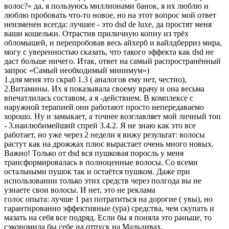
волос?» да, я пользуюсь миллионами банок, я их люблю и
люблю пробовать что-то новое, но на этот вопрос мой ответ
неизменен всегда: лучшее - это dsd de luxe, да простят меня
ваши кошельки. Отрастив приличную копну из трёх
обломышей, и перепробовав весь айхерб и вайлдберриз мира,
могу с уверенностью сказать, что такого эффекта как dsd не
даст больше ничего. Итак, ответ на самый распространённый
запрос «Самый необходимый минимум»)
1.для меня это скраб 1.3 ( аналогов ему нет, честно),
2.Витамины. Их я показывала своему врачу и она весьма
впечатлилась составом, а я -действием. В комплексе с
наружной терапией они работают просто непередаваемо
хорошо. Ну и замыкает, а точнее возглавляет мой личный топ
- 3.наилюбимейший спрей 3.4.2. Я не знаю как это все
работает, но уже через 2 недели я вижу результат: волосы
растут как на дрожжах плюс вырастает очень много новых.
Важно! Только от dsd вся пушковая поросль у меня
трансформировалась в полноценные волосы. Со всеми
остальными пушок так и остаётся пушком. Даже при
использовании только этих средств через полгода вы не
узнаете свои волосы. И нет, это не реклама
голос опыта: лучше 1 раз потратиться на дорогие ( увы), но
гарантированно эффективные (ура) средства, чем скупать и
мазать на себя все подряд. Если бы я поняла это раньше, то
сэкономила бы себе на отпуск на Мальдивах.