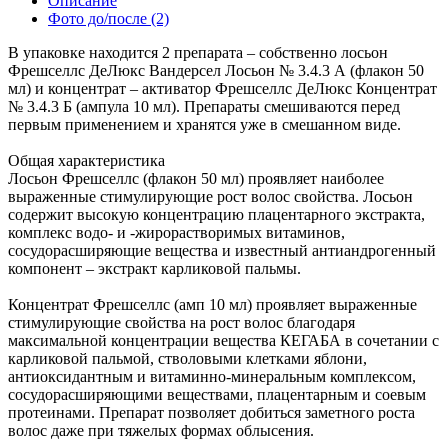
Описание
Фото до/после
(2)
В упаковке находится 2 препарата – собственно лосьон
Фрешселлс ДеЛюкс Вандерсел Лосьон № 3.4.3 А (флакон 50
мл) и концентрат – активатор Фрешселлс ДеЛюкс Концентрат
№ 3.4.3 Б (ампула 10 мл). Препараты смешиваются перед
первым применением и хранятся уже в смешанном виде.
Общая характеристика
Лосьон Фрешселлс (флакон 50 мл) проявляет наиболее
выраженные стимулирующие рост волос свойства. Лосьон
содержит высокую концентрацию плацентарного экстракта,
комплекс водо- и -жирорастворимых витаминов,
сосудорасширяющие вещества и известный антиандрогенный
компонент – экстракт карликовой пальмы.
Концентрат Фрешселлс (амп 10 мл) проявляет выраженные
стимулирующие свойства на рост волос благодаря
максимальной концентрации вещества КЕГАБА в сочетании с
карликовой пальмой, стволовыми клетками яблони,
антиоксидантным и витаминно-минеральным комплексом,
сосудорасширяющими веществами, плацентарным и соевым
протеинами. Препарат позволяет добиться заметного роста
волос даже при тяжелых формах облысения.