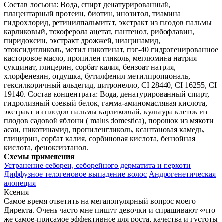
Состав лосьона: Вода, спирт денатурированный,
плацентарный протеин, биотин, инозитол, тиамина
гидрохлорид, ретинилпальмитат, экстракт из плодов пальмы
карликовый, токоферола ацетат, пантенол, рибофлавин,
пиридоксин, экстракт дрожжей, ниацинамид,
этоксидигликоль, метил никотинат, пэг-40 гидрогенированное
касторовое масло, пропилен гликоль, меглюмина натрия
сукцинат, глицерин, сорбат калия, бензоат натрия,
хлорфенезин, отдушка, бутилфенил метилпропиональ,
гексилкоричный альдегид, цитронелло, CI 28440, CI 16255, CI
19140. Состав концентрата: Вода, денатурированный спирт,
гидролизный соевый белок, гамма-аминомасляная кислота,
экстракт из плодов пальмы карликовый, культура клеток из
плодов садовой яблони ( malus domestica), порошок из мякоти
асаи, никотинамид, пропиленгликоль, ксантановая камедь,
глицирин, сорбат калия, сорбиновая кислота, бензойная
кислота, феноксиэтанол.
Схемы применения
Устранение себореи, себорейного дерматита и перхоти
Диффузное телогеновое выпадение волос
Андрогенетическая
алопеция
Ксения
Самое время ответить на мегапопулярный вопрос моего
Директа. Очень часто мне пишут девочки и спрашивают «что
же самое-присамое эффективное для роста, качества и густоты