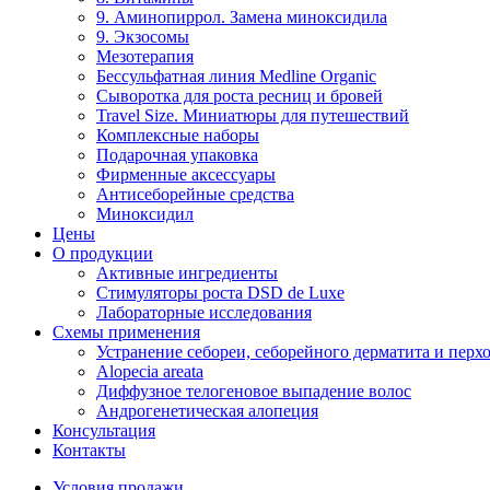
9. Аминопиррол. Замена миноксидила
9. Экзосомы
Мезотерапия
Бессульфатная линия Medline Organic
Сыворотка для роста ресниц и бровей
Travel Size. Миниатюры для путешествий
Комплексные наборы
Подарочная упаковка
Фирменные аксессуары
Антисеборейные средства
Миноксидил
Цены
О продукции
Активные ингредиенты
Стимуляторы роста DSD de Luxe
Лабораторные исследования
Схемы применения
Устранение себореи, себорейного дерматита и перх
Alopecia areata
Диффузное телогеновое выпадение волос
Андрогенетическая алопеция
Консультация
Контакты
Условия продажи