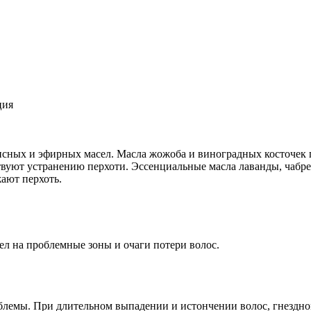
ция
исных и эфирных масел. Масла жожоба и виноградных косточек п
ют устранению перхоти. Эссенциальные масла лаванды, чабреца
ают перхоть.
ел на проблемные зоны и очаги потери волос.
облемы. При длительном выпадении и истончении волос, гнездн