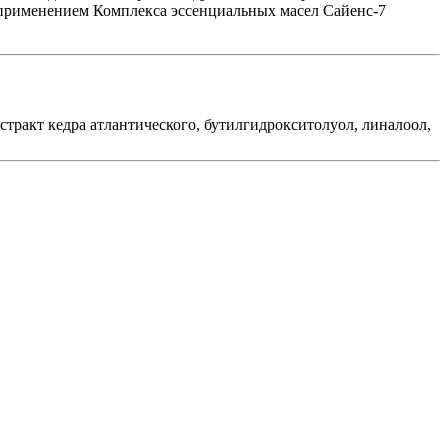
д применением Комплекса эссенциальных масел Сайенс-7
кстракт кедра атлантического, бутилгидрокситолуол, линалоол,