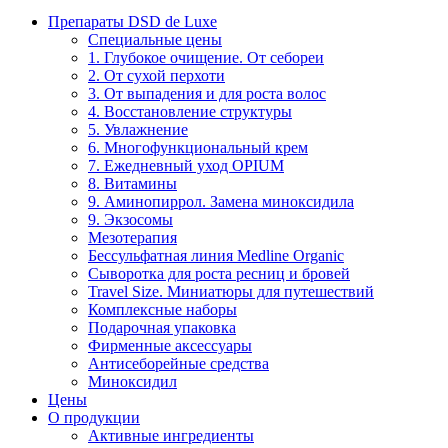
Препараты DSD de Luxe
Специальные цены
1. Глубокое очищение. От себореи
2. От сухой перхоти
3. От выпадения и для роста волос
4. Восстановление структуры
5. Увлажнение
6. Многофункциональный крем
7. Ежедневный уход OPIUM
8. Витамины
9. Аминопиррол. Замена миноксидила
9. Экзосомы
Мезотерапия
Бессульфатная линия Medline Organic
Сыворотка для роста ресниц и бровей
Travel Size. Миниатюры для путешествий
Комплексные наборы
Подарочная упаковка
Фирменные аксессуары
Антисеборейные средства
Миноксидил
Цены
О продукции
Активные ингредиенты