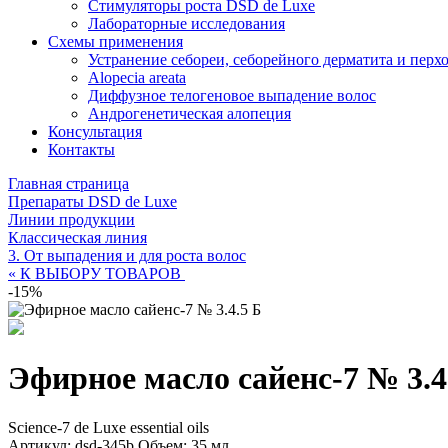
Стимуляторы роста DSD de Luxe
Лабораторные исследования
Схемы применения
Устранение себореи, себорейного дерматита и перх
Alopecia areata
Диффузное телогеновое выпадение волос
Андрогенетическая алопеция
Консультация
Контакты
Главная страница
Препараты DSD de Luxe
Линии продукции
Классическая линия
3. От выпадения и для роста волос
« К ВЫБОРУ ТОВАРОВ
-15%
Эфирное масло сайенс-7 № 3.4
Science-7 de Luxe essential oils
Артикул: dsd-345b
Объем: 35 мл