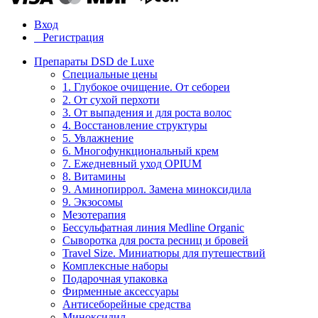
Вход
Регистрация
Препараты DSD de Luxe
Специальные цены
1. Глубокое очищение. От себореи
2. От сухой перхоти
3. От выпадения и для роста волос
4. Восстановление структуры
5. Увлажнение
6. Многофункциональный крем
7. Ежедневный уход OPIUM
8. Витамины
9. Аминопиррол. Замена миноксидила
9. Экзосомы
Мезотерапия
Бессульфатная линия Medline Organic
Сыворотка для роста ресниц и бровей
Travel Size. Миниатюры для путешествий
Комплексные наборы
Подарочная упаковка
Фирменные аксессуары
Антисеборейные средства
Миноксидил