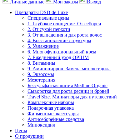
Личные данные
Мои заказы
Выход
Препараты DSD de Luxe
Специальные цены
1. Глубокое очищение. От себореи
2. От сухой перхоти
3. От выпадения и для роста волос
4. Восстановление структуры
5. Увлажнение
6. Многофункциональный крем
7. Ежедневный уход OPIUM
8. Витамины
9. Аминопиррол. Замена миноксидила
9. Экзосомы
Мезотерапия
Бессульфатная линия Medline Organic
Сыворотка для роста ресниц и бровей
Travel Size. Миниатюры для путешествий
Комплексные наборы
Подарочная упаковка
Фирменные аксессуары
Антисеборейные средства
Миноксидил
Цены
О продукции